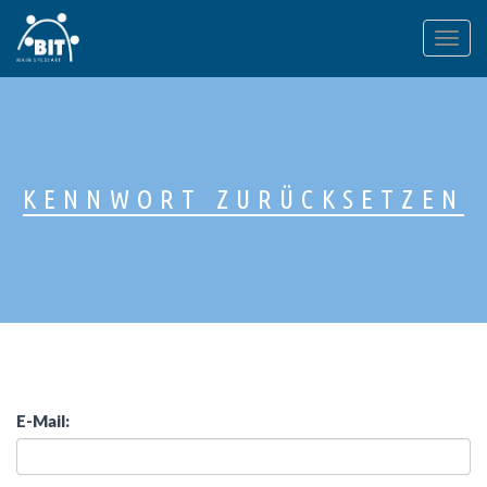
Togg
navig
KENNWORT ZURÜCKSETZEN
E-Mail: